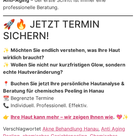
Anti-Aging
– der erste Schritt ist immer eine
professionelle Beratung.
🚀🔥 JETZT TERMIN
SICHERN!
✨
Möchten Sie endlich verstehen, was Ihre Haut
wirklich braucht?
✨
Wollen Sie nicht nur kurzfristigen Glow, sondern
echte Hautveränderung?
📍
Buchen Sie jetzt Ihre persönliche Hautanalyse &
Beratung für chemisches Peeling in Hanau
📆 Begrenzte Termine
📞 Individuell. Professionell. Effektiv.
👉
Ihre Haut kann mehr – wir zeigen Ihnen wie
.
💖✨
Verschlagwortet
Akne Behandlung Hanau
,
Anti Aging
Peeling
,
chemisches Gesichtspeeling
,
Chemisches