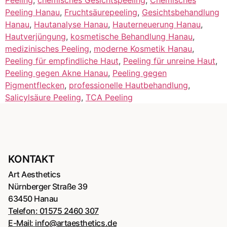
Peeling Hanau
,
Fruchtsäurepeeling
,
Gesichtsbehandlung
Hanau
,
Hautanalyse Hanau
,
Hauterneuerung Hanau
,
Hautverjüngung
,
kosmetische Behandlung Hanau
,
medizinisches Peeling
,
moderne Kosmetik Hanau
,
Peeling für empfindliche Haut
,
Peeling für unreine Haut
,
Peeling gegen Akne Hanau
,
Peeling gegen
Pigmentflecken
,
professionelle Hautbehandlung
,
Salicylsäure Peeling
,
TCA Peeling
KONTAKT
Art Aesthetics
Nürnberger Straße 39
63450 Hanau
Telefon:
01575 2460 307
E-Mail:
info@artaesthetics.de