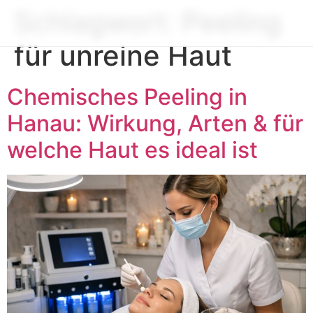
Schlagwort:
Peeling
für unreine Haut
Chemisches Peeling in
Hanau: Wirkung, Arten & für
welche Haut es ideal ist