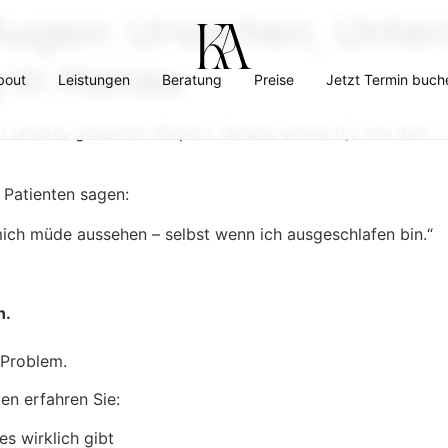
Augen: Ursachen, Unter
 in Hanau
bout
Leistungen
Beratung
Preise
Jetzt Termin buch
t unseres gesamten Körpers. Gerade einmal 0,5 mm dick – e
 Patienten sagen:
mich müde aussehen – selbst wenn ich ausgeschlafen bin.“
h.
 Problem.
en erfahren Sie:
s wirklich gibt