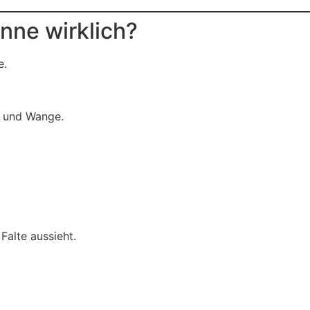
inne wirklich?
e.
d und Wange.
Falte aussieht.