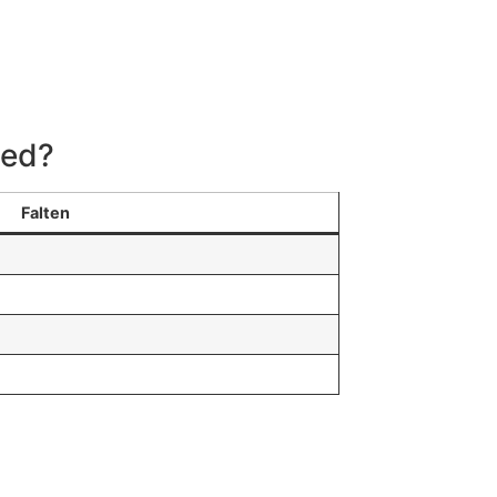
ied?
Falten