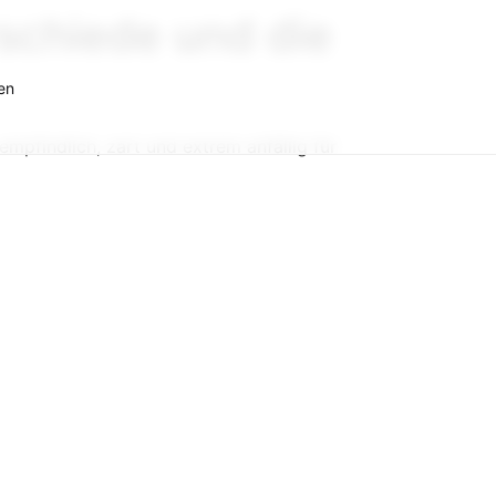
schiede und die
en
mpfindlich, zart und extrem anfällig für