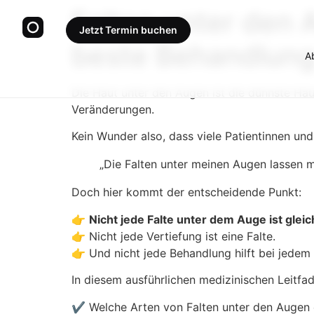
Falten unter den 
Jetzt Termin buchen
beste Behandlung
A
Die Haut unter den Augen ist die dünnste Hau
Veränderungen.
Kein Wunder also, dass viele Patientinnen und
„Die Falten unter meinen Augen lassen 
Doch hier kommt der entscheidende Punkt:
👉
Nicht jede Falte unter dem Auge ist gleic
👉 Nicht jede Vertiefung ist eine Falte.
👉 Und nicht jede Behandlung hilft bei jedem
In diesem ausführlichen medizinischen Leitfad
✔️ Welche Arten von Falten unter den Augen e