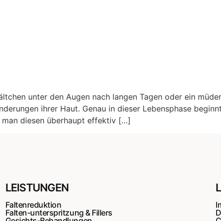
e Fältchen unter den Augen nach langen Tagen oder ein müder 
nderungen ihrer Haut. Genau in dieser Lebensphase beginn
n man diesen überhaupt effektiv […]
LEISTUNGEN
Faltenreduktion
I
Falten-unterspritzung & Fillers
D
Gesichts-Behandlungen
C