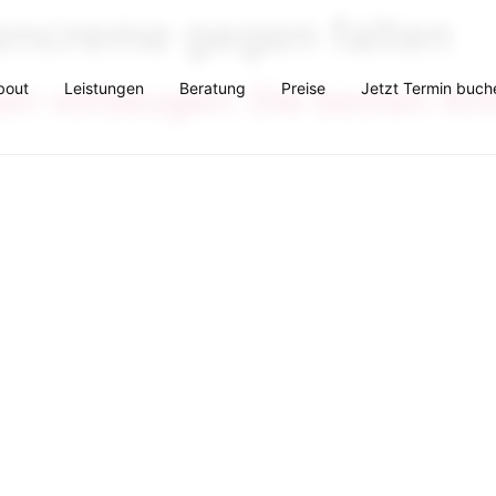
encreme gegen falten
bout
Leistungen
Beratung
Preise
Jetzt Termin buch
lten vorbeugen: Die besten An