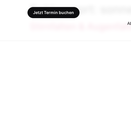
Schlagwort:
sonn
Jetzt Termin buchen
A
Stirnfalten & Augenfa