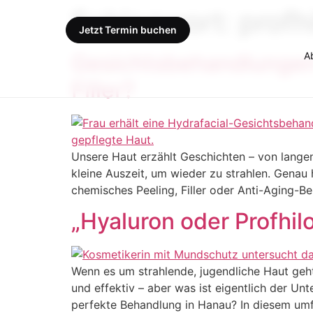
Schlagwort:
profh
Jetzt Termin buchen
A
Gesichtsbehandlungen 
Filler?
Unsere Haut erzählt Geschichten – von lang
kleine Auszeit, um wieder zu strahlen. Genau
chemisches Peeling, Filler oder Anti-Aging-B
„Hyaluron oder Profhil
Wenn es um strahlende, jugendliche Haut geht
und effektiv – aber was ist eigentlich der U
perfekte Behandlung in Hanau? In diesem umf