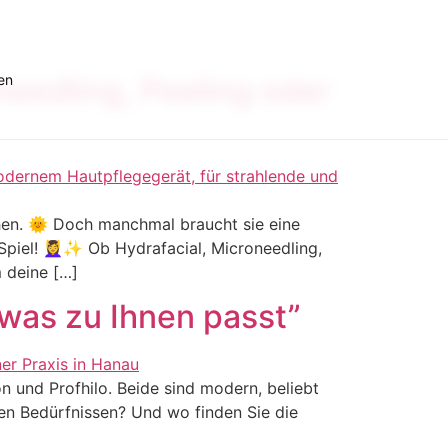
en
eedling, Peeling oder
hen. 🌞 Doch manchmal braucht sie eine
iel! 💆‍♀️✨ Ob Hydrafacial, Microneedling,
 deine […]
 was zu Ihnen passt”
 und Profhilo. Beide sind modern, beliebt
len Bedürfnissen? Und wo finden Sie die