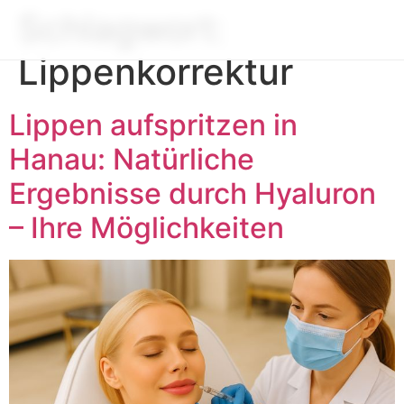
Schlagwort:
Lippenkorrektur
Lippen aufspritzen in
Hanau: Natürliche
Ergebnisse durch Hyaluron
– Ihre Möglichkeiten