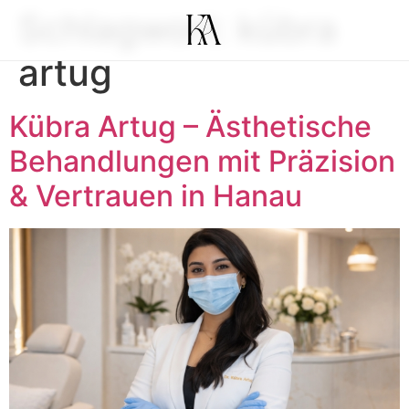
Schlagwort:
kübra
artug
Kübra Artug – Ästhetische
Behandlungen mit Präzision
& Vertrauen in Hanau