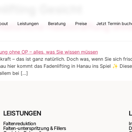
lifting Gesicht
bout
Leistungen
Beratung
Preise
Jetzt Termin buch
 Natürliche Hautstraffung ohne
kraft – das ist ganz natürlich. Doch was, wenn Sie sich fri
nau hier kommt das Fadenlifting in Hanau ins Spiel ✨ Dies
allem bei […]
LEISTUNGEN
Faltenreduktion
I
Falten-unterspritzung & Fillers
D