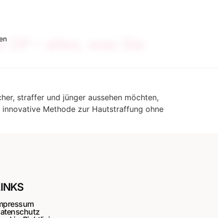
en
 OP – alles, was Sie
scher, straffer und jünger aussehen möchten,
e innovative Methode zur Hautstraffung ohne
LINKS
mpressum
atenschutz