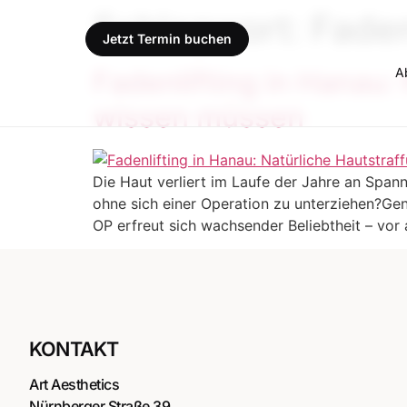
Schlagwort:
Faden
Jetzt Termin buchen
A
Fadenlifting in Hanau:
wissen müssen
Die Haut verliert im Laufe der Jahre an Spann
ohne sich einer Operation zu unterziehen?Ge
OP erfreut sich wachsender Beliebtheit – vor 
KONTAKT
Art Aesthetics
Nürnberger Straße 39