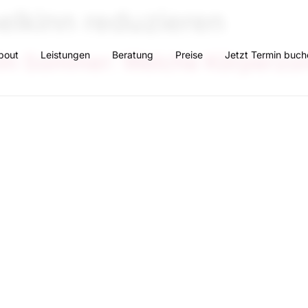
lkinn reduzieren
bout
Leistungen
Beratung
Preise
Jetzt Termin buch
 im Sommer: Welche Körperzo