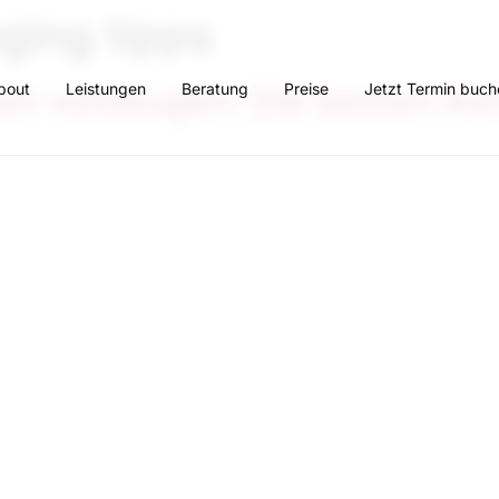
aging tipps
bout
Leistungen
Beratung
Preise
Jetzt Termin buch
lten vorbeugen: Die besten An