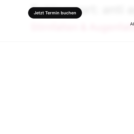
Schlagwort:
anti 
Jetzt Termin buchen
A
Stirnfalten & Augenfa