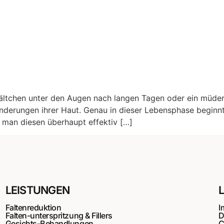
e Fältchen unter den Augen nach langen Tagen oder ein müder 
nderungen ihrer Haut. Genau in dieser Lebensphase beginn
n man diesen überhaupt effektiv […]
LEISTUNGEN
Faltenreduktion
I
Falten-unterspritzung & Fillers
D
Gesichts-Behandlungen
C